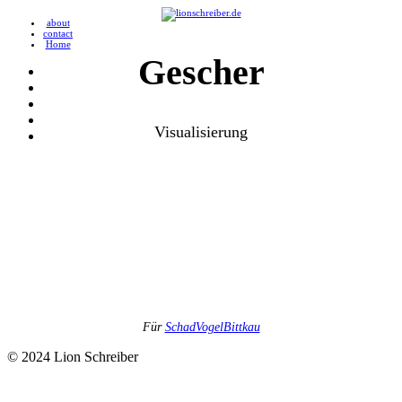
about
contact
Home
Gescher
Visualisierung
Für
SchadVogelBittkau
© 2024 Lion Schreiber